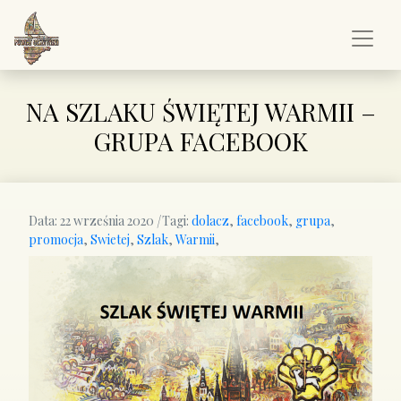
NA SZLAKU ŚWIĘTEJ WARMII –
GRUPA FACEBOOK
Data:
22 września 2020
|
Tagi:
dolacz
,
facebook
,
grupa
,
promocja
,
Swietej
,
Szlak
,
Warmii
,