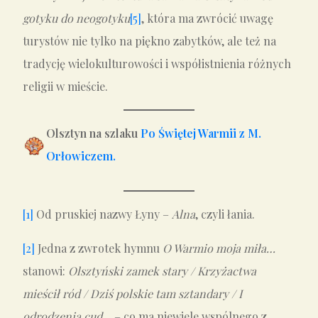
gotyku do neogotyku
[5]
, która ma zwrócić uwagę
turystów nie tylko na piękno zabytków, ale też na
tradycję wielokulturowości i współistnienia różnych
religii w mieście.
Olsztyn na szlaku
Po Świętej Warmii z M.
Orłowiczem.
[1]
Od pruskiej nazwy Łyny –
Alna
, czyli łania.
[2]
Jedna z zwrotek hymnu
O Warmio moja miła…
stanowi:
Olsztyński zamek stary / Krzyżactwa
mieścił ród / Dziś polskie tam sztandary / I
odrodzenia cud…
– co ma niewiele wspólnego z