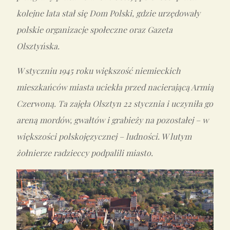
kolejne lata stał się Dom Polski, gdzie urzędowały
polskie organizacje społeczne oraz Gazeta
Olsztyńska.
W styczniu 1945 roku większość niemieckich
mieszkańców miasta uciekła przed nacierającą Armią
Czerwoną. Ta zajęła Olsztyn 22 stycznia i uczyniła go
areną mordów, gwałtów i grabieży na pozostałej – w
większości polskojęzycznej – ludności. W lutym
żołnierze radzieccy podpalili miasto.