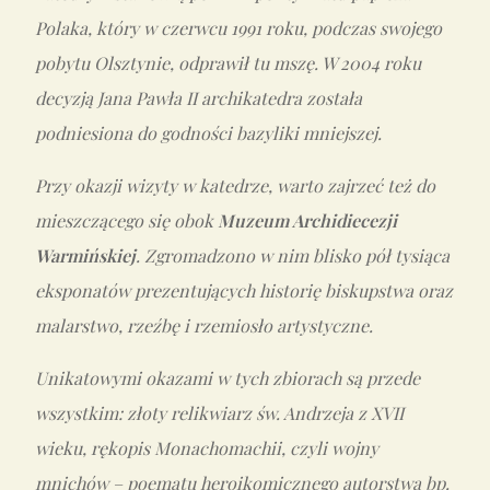
Polaka, który w czerwcu 1991 roku, podczas swojego
pobytu Olsztynie, odprawił tu mszę. W 2004 roku
decyzją Jana Pawła II archikatedra została
podniesiona do godności bazyliki mniejszej.
Przy okazji wizyty w katedrze, warto zajrzeć też do
mieszczącego się obok
Muzeum Archidiecezji
Warmińskiej
. Zgromadzono w nim blisko pół tysiąca
eksponatów prezentujących historię biskupstwa oraz
malarstwo, rzeźbę i rzemiosło artystyczne.
Unikatowymi okazami w tych zbiorach są przede
wszystkim: złoty relikwiarz św. Andrzeja z XVII
wieku, rękopis Monachomachii, czyli wojny
mnichów – poematu heroikomicznego autorstwa bp.