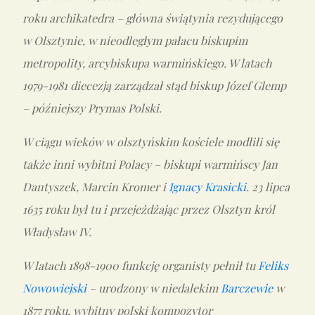
roku archikatedra – główna świątynia rezydującego
w Olsztynie, w nieodległym pałacu biskupim
metropolity, arcybiskupa warmińskiego. W latach
1979-1981 diecezją zarządzał stąd biskup Józef Glemp
– późniejszy Prymas Polski.
W ciągu wieków w olsztyńskim kościele modlili się
także inni wybitni Polacy – biskupi warmińscy Jan
Dantyszek, Marcin Kromer i
Ignacy Krasicki
. 23 lipca
1635 roku był tu i przejeżdżając przez Olsztyn król
Władysław IV.
W latach 1898-1900 funkcję organisty pełnił tu
Feliks
Nowowiejski
– urodzony w niedalekim
Barczewie
w
1877 roku, wybitny polski kompozytor