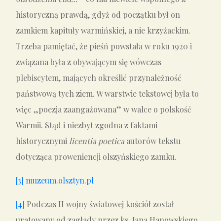
historyczną prawdą, gdyż od początku był on
zamkiem kapituły warmińskiej, a nie krzyżackim.
Trzeba pamiętać, że pieśń powstała w roku 1920 i
związana była z obywającym się wówczas
plebiscytem, mających określić przynależność
państwową tych ziem. W warstwie tekstowej była to
więc „poezja zaangażowana” w walce o polskość
Warmii. Stąd i niezbyt zgodna z faktami
historycznymi
licentia poetica
autorów tekstu
dotycząca proweniencji olszyńskiego zamku.
[3]
muzeum.olsztyn.pl
[4]
Podczas II wojny światowej kościół został
uratowany od zagłady przez ks. Jana Hanowskiego,