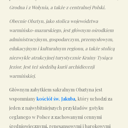
Grodna i z Wołynia, a także z centralnej Polski.
Obecnie Olsztyn, jako stolica województwa
warmińsko-mazurskiego, jest głównym ośrodkiem
administracyjnym, gospodarczym,
przemysłowym,
edukacyjnym i kulturalnym regionu, a także stolicą
niezwykle atrakcyjnej turystycznie Krainy Tysiąca
Jezior. Jest też siedzibą kurii archidiecezji
warmińskiej.
G
łównym zabytkiem sakralnym Olsztyna jest
wspomniany
kościół św. Jakuba
, który uchodzi za
jeden z najwybitniejszych przykładów gotyku
ceglanego w Polsce z zachowanymi cennymi
średniowiecznymi, renesansowymi i barokowymi