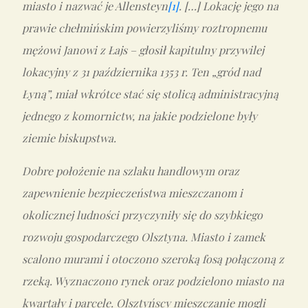
miasto i nazwać je Allensteyn
[1]
. […] Lokację jego na
prawie chełmińskim powierzyliśmy roztropnemu
mężowi Janowi z Łajs – głosił kapitulny przywilej
lokacyjny z 31 października 1353 r. Ten „gród nad
Łyną”, miał wkrótce stać się stolicą administracyjną
jednego z komornictw, na jakie podzielone były
ziemie biskupstwa.
Dobre położenie na szlaku handlowym oraz
zapewnienie bezpieczeństwa mieszczanom i
okolicznej ludności przyczyniły się do szybkiego
rozwoju gospodarczego Olsztyna. Miasto i zamek
scalono murami i otoczono szeroką fosą połączoną z
rzeką. Wyznaczono rynek oraz podzielono miasto na
kwartały i parcele. Olsztyńscy mieszczanie mogli