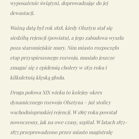
wyposażenie świątyni, doprowadzając do jej
dewastacji.
Ważną datą był rok 1818, kiedy Olsztyn stał się
siedzibą rejencji (powiatu), a jego zabudowa wyszła
poza staromiejskie mury. Nim miasto rozpoczęło
etap przyspieszonego rozwoju, musiało jeszcze
zmagać się z epidemią cholery w 1831 roku i
kilkuletnią klęską głodu.
Druga połowa XIX wieku to kolejny okres
dynamicznego rozwoju Olsztyna – już stolicy
wschodniopruskiej rejencji. W 1867 roku powstał
nowoczesny, jak na owe czasy, szpital. W latach 1872-
1873 przeprowadzono przez miasto magistralę