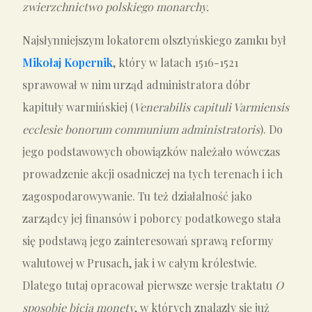
zwierzchnictwo polskiego monarchy.
N
ajsłynniejszym lokatorem olsztyńskiego zamku był
Mikołaj Kopernik
, który w latach 1516-1521
sprawował w nim urząd administratora dóbr
kapituły warmińskiej (
Venerabilis capituli Varmiensis
ecclesie bonorum communium administratoris
). Do
jego podstawowych obowiązków należało wówczas
prowadzenie akcji osadniczej na tych terenach i ich
zagospodarowywanie. Tu też działalność jako
zarządcy jej finansów i poborcy podatkowego stała
się podstawą jego zainteresowań sprawą reformy
walutowej w Prusach, jak i w całym królestwie.
Dlatego tutaj opracował pierwsze wersje traktatu
O
sposobie bicia monety
, w których znalazły się już