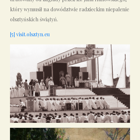
który wymusił na dowództwie radzieckim niepalenie
olsztyńskich świątyń.
[5]
visit.olsztyn.eu