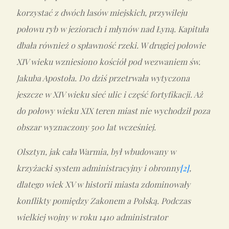
korzystać z dwóch lasów miejskich, przywileju
połowu ryb w jeziorach i młynów nad Łyną. Kapituła
dbała również o spławność rzeki. W drugiej połowie
XIV wieku wzniesiono kościół pod wezwaniem św.
Jakuba Apostoła. Do dziś przetrwała wytyczona
jeszcze w XIV wieku sieć ulic i część fortyfikacji. Aż
do połowy wieku XIX teren miast nie wychodził poza
obszar wyznaczony 500 lat wcześniej.
Olsztyn, jak cała Warmia, był wbudowany w
krzyżacki system administracyjny i obronny
[2]
,
dlatego wiek XV w historii miasta zdominowały
konflikty pomiędzy Zakonem a Polską. Podczas
wielkiej wojny w roku 1410 administrator