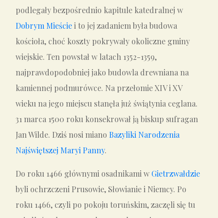
podlegały bezpośrednio kapitule katedralnej w
Dobrym Mieście
i to jej zadaniem była budowa
kościoła, choć koszty pokrywały okoliczne gminy
wiejskie. Ten powstał w latach 1352-1359,
najprawdopodobniej jako budowla drewniana na
kamiennej podmurówce. Na przełomie XIV i XV
wieku na jego miejscu stanęła już świątynia ceglana.
31 marca 1500 roku konsekrował ją biskup sufragan
Jan Wilde. Dziś nosi miano
Bazyliki Narodzenia
Najświętszej Maryi Panny
.
Do roku 1466 głównymi osadnikami w
Gietrzwałdzie
byli ochrzczeni Prusowie, Słowianie i Niemcy. Po
roku 1466, czyli po pokoju toruńskim, zaczęli się tu