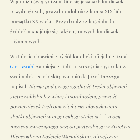
W pobliżu świątyni znajduje się jeszcze 6 kapliczek
przydrożnych, prawdopodobnie z końca XIX lub
początku XX wieku. Przy drodze z kościoła do
źródełka znajduje się także 15 nowych kapliczek
różańcowych.
W stulecie objawień Kościół katolicki oficjalnie uznał
Gietrzwałd
za miejsce cudu. 11 września 1977 roku w
swoim dekrecie biskup warmiński Józef Drzyzga
napisał:
Biorąc pod uwagę zgodność treści objawień
gietrzwałdzkich z wiarą i moralnością, prawość
powierniczek tych objawień oraz błogosławione
skutki objawień w ciągu całego stulecia
[…]
mocą
naszego zwyczajnego urzędu pasterskiego
w Świętym
Diecezjalnym Kościele Warmińskim, niniejszym