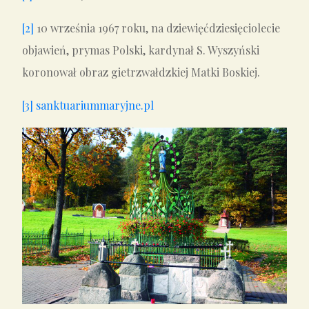
[2]
10 września 1967 roku, na dziewięćdziesięciolecie
objawień, prymas Polski, kardynał S. Wyszyński
koronował obraz gietrzwałdzkiej Matki Boskiej.
[3]
sanktuariummaryjne.pl