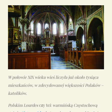
W połowie XIX wieku wieś liczyła już około tysiąca
mieszkańców, w zdecydowanej większości Polaków –
katolików.
Polskim Lourdes
czy też
warmińską Częstochową