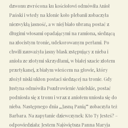
dzwonu zwrócona ku kościołowi odmówiła Anioł
Pański i wtedy na klonie koło plebanii zobaczyła
niezwykłą jasność, a w niej biało ubraną postać z
długimi włosami opadającymi na ramiona, siedzącą
na złocistym tronie, udekorowanym perłami. Po
chwili zauważyła jasny blask zstępujący z nieba i
anioła ze złotymi skrzydłami, w białej szacie złotem
przetykanej, z białym wieńcem na głowie, który
złożył niski ukłon postaci siedzącej na tronie. Gdy
Justyna odmówiła Pozdrowienie Anielskie, postać
podniosła się z tronu i wraz z aniołem uniosła się do
nieba. Następnego dnia „Jasną Panią” zobaczyła też
Barbara. Na zapytanie dziewczynek: Kto Ty Jesteś? –
odpowiedziała: Jestem Najświętsza Panna Maryja