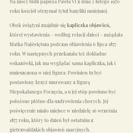
Na mocy bulli papieża Pawła VI z dnia 2 lutego 1970
roku kościół otrzymał tytuł bazyliki mniejszej.
Obok świątyni znajduje się
kapliczka objawień
,
której wystawienia – według relacji dzieci – zażądała
Matka Najświętsza podczas objawienia 6 lipca 1877
roku. W następnych przekazała też dokładne
wskazówki, jak ma wyglądać sama kapliczka, jak i
umieszczona w niej figura: Powinien tu być
postawiony krzyż murowany z figurą
Niepokalanego Poczęcia, a u jej stóp powinno być
położone płótno dla uzdrowienia chorych. Jej
poświęcenie miało miejsce w niedzielę 16 września
1877 roku, który to dzień był ostatnim z
gietrzwałdzkich objawień maryjnych.