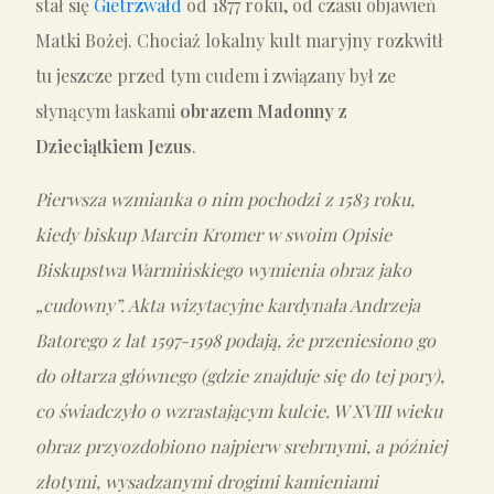
stał się
Gietrzwałd
od 1877 roku, od czasu objawień
Matki Bożej. Chociaż lokalny kult maryjny rozkwitł
tu jeszcze przed tym cudem i związany był ze
słynącym łaskami
obrazem Madonny
z
Dzieciątkiem Jezus
.
Pierwsza wzmianka o nim pochodzi z 1583 roku,
kiedy biskup Marcin Kromer w swoim Opisie
Biskupstwa Warmińskiego wymienia obraz jako
„cudowny”. Akta wizytacyjne kardynała Andrzeja
Batorego z lat 1597-1598 podają, że przeniesiono go
do ołtarza głównego (gdzie znajduje się do tej pory),
co świadczyło o wzrastającym kulcie. W XVIII wieku
obraz przyozdobiono najpierw srebrnymi, a później
złotymi, wysadzanymi drogimi kamieniami