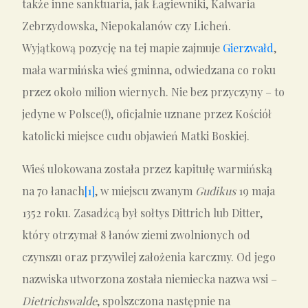
także inne sanktuaria, jak Łagiewniki, Kalwaria
Zebrzydowska, Niepokalanów czy Licheń.
Wyjątkową pozycję na tej mapie zajmuje
Gierzwałd
,
mała warmińska wieś gminna, odwiedzana co roku
przez około milion wiernych. Nie bez przyczyny – to
jedyne w Polsce(!), oficjalnie uznane przez Kościół
katolicki miejsce cudu objawień Matki Boskiej.
Wieś ulokowana została przez kapitułę warmińską
na 70 łanach
[1]
, w miejscu zwanym
Gudikus
19 maja
1352 roku. Zasadźcą był sołtys Dittrich lub Ditter,
który otrzymał 8 łanów ziemi zwolnionych od
czynszu oraz przywilej założenia karczmy. Od jego
nazwiska utworzona została niemiecka nazwa wsi –
Dietrichswalde
, spolszczona następnie na