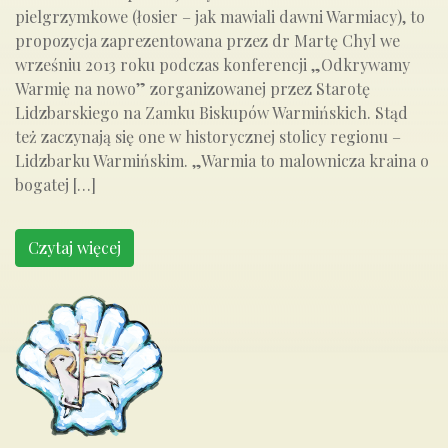
pielgrzymkowe (łosier – jak mawiali dawni Warmiacy), to
propozycja zaprezentowana przez dr Martę Chyl we
wrześniu 2013 roku podczas konferencji „Odkrywamy
Warmię na nowo” zorganizowanej przez Starotę
Lidzbarskiego na Zamku Biskupów Warmińskich. Stąd
też zaczynają się one w historycznej stolicy regionu –
Lidzbarku Warmińskim. „Warmia to malownicza kraina o
bogatej […]
Czytaj więcej