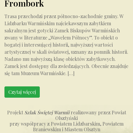
Frombork
Trasa przechodzi przez północno-zachodnie gminy. W
Lidzbarku Warmińskim najciekawszym zabytkiem
sakralnym jest gotycki Zamek Biskupów Warmińskich
zwany w literaturze ,,Wawelem Północy”. To obiekt o
bogatej i interesującej historii, najwyższej wartości
artystycznej w skali światowej, uznany za pomnik historii.
Nadano mu najwyższą klasę obiektów zabytkowych.
Zamek jest dostępny dla zwiedzających. Obecnie znajduje
się tam Muzeum Warmińskie. […]
Czytaj więcej
Projekt
Szlak Świętej Warmii
realizowany przez Powiat
Olsztyński
przy współpracy z Powiatem Lidzbarskim, Powiatem
Braniewskim i Miastem Olsztyn