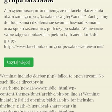
Z przyjemnością informujemy, że na facebooku została
utworzona grupa „Na szlaku świętej Warmii”. Zachęcamy
do dołączenia i dzielenia się swoimi doświadczeniami
oraz spostrzeżeniami z podróży po szlaku. Wstawiajcie
swoje zdjęcia i pokazujcie piękno tych ziem. Link do
grupy:
https://www.facebook.com/groups/szlakswietejwarmii/
Czytaj więcej
Warning: include(sidebar.php): failed to open stream: No
such file or directory in
/usr/home/powiat/www/public_html/wp-
content/themes/tbnet/archive.php on line 45 Warning:
include(): Failed opening 'sidebar.php' for inclusion
(include_path='.:/usr/local/share/pear') in
/usr/home/powiat/www/public_html/wp-