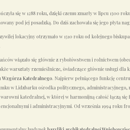
ńczyła się w 1288 roku, dzięki czemu zmarły w lipcu 1300 rok
wany pod jej posadzką. Do dziś zachowała się jego płyta na
ywilej lokacyjny otrzymało w 1310 roku od kolejnego biskupa 
.
ńców wiązało się głównie z rybołówstwem i rolnictwem (obec
także warsztaty rzemieślnicze, świadczące głównie usługi dla k
u
Wzgórza Katedralnego
. Najpierw pełniącego funkcję centru
u w Lidzbarku ośrodka politycznego, administracyjnego, mil
warowni katedralnej, w której w harmonijną całość łączą się
dencjonalnymi i administracyjnymi. Od września 1994 roku fr
t monumentalny budynek
bazyliki archikatedralnej Wniebowzięc