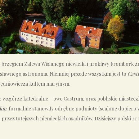
brzegiem Zalewu Wiślanego niewielki i urokliwy Frombork zn
bą sławnego astronoma. Niemniej przede wszystkim jest to
Cast
średniowiecza kultem maryjnym.
ne wzgórze katedralne – owe Castrum, oraz pobliskie miastec
kie
,
formalnie stanowiły odrębne podmioty (scalone dopiero w 
rzez tutejszych niemieckich osadników. Dzisiejszy polski Fr