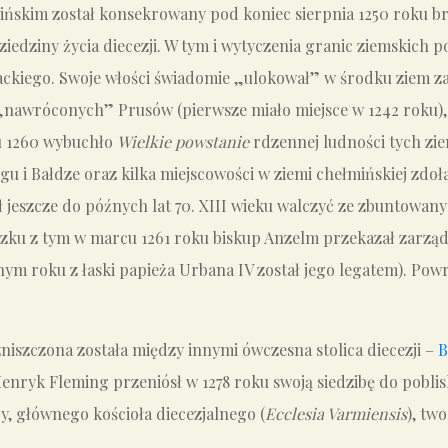
skim został konsekrowany pod koniec sierpnia 1250 roku b
edziny życia diecezji. W tym i wytyczenia granic ziemskich p
yżackiego. Swoje włości świadomie „ulokował” w środku ziem 
wróconych” Prusów (pierwsze miało miejsce w 1242 roku), czy
u 1260 wybuchło
Wielkie powstanie
rdzennej ludności tych zi
u i Bałdze oraz kilka miejscowości w ziemi chełmińskiej zdoł
 jeszcze do późnych lat 70. XIII wieku walczyć ze zbuntowany
ązku z tym w marcu 1261 roku biskup Anzelm przekazał zarząd 
ym roku z łaski papieża Urbana IV został jego legatem). Powró
niszczona została między innymi ówczesna stolica diecezji –
B
enryk Fleming przeniósł w 1278 roku swoją siedzibę do poblis
y, głównego kościoła diecezjalnego (
Ecclesia Varmiensis
), tw