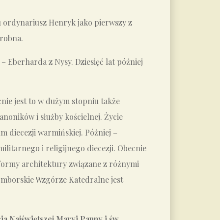
u ordynariusz Henryk jako pierwszy z
grobna.
– Eberharda z Nysy. Dziesięć lat później
nie jest to w dużym stopniu także
anoników i służby kościelnej. Życie
m diecezji warmińskiej. Później –
itarnego i religijnego diecezji. Obecnie
 formy architektury związane z różnymi
omborskie Wzgórze Katedralne jest
ia Najświętszej Maryi Panny i św.