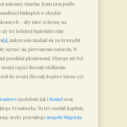
rat zakonny Anzelm. Jemu przypadło
osiadłości biskupich w obrębie
zakonnych – aby mieć ochronę na
 też kolejnej łupieskiej rejzy
em
[1]
, zakon sam znalazł się na krawędzi
ały oprzeć się pierwszemu natarciu. W
mi pruskimi plemionami. Dlatego nie był
swojej części diecezji wielkiemu
cił do swojej diecezji dopiero latem 1277
raniewo
(podobnie jak i
Reszel
oraz
kiego Fromborka. Tu też osadził kapitułę
orząc zręby przyszłego
zespołu Wzgórza