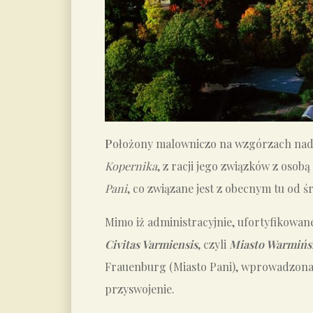
P
ołożony malowniczo na wzgórzach nad 
Kopernika
, z racji jego związków z oso
Pani
, co związane jest z obecnym tu od 
Mimo iż administracyjnie, ufortyfikowa
Civitas Varmiensis
, czyli
Miasto Warmińs
Frauenburg (Miasto Pani), wprowadzona p
przyswojenie.