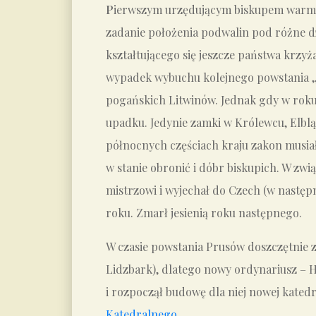
P
ierwszym urzędującym biskupem warmiń
zadanie położenia podwalin pod różne dzi
kształtującego się jeszcze państwa krz
wypadek wybuchu kolejnego powstania „na
pogańskich Litwinów. Jednak gdy w rok
upadku. Jedynie zamki w Królewcu, Elbląg
północnych częściach kraju zakon musiał
w stanie obronić i dóbr biskupich. W zwi
mistrzowi i wyjechał do Czech (w następn
roku. Zmarł jesienią roku następnego.
W czasie powstania Prusów doszczętnie z
Lidzbark), dlatego nowy ordynariusz – H
i rozpoczął budowę dla niej nowej katedr
Katedralnego
.