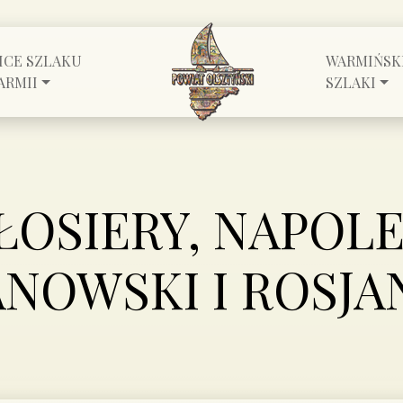
ICE SZLAKU
WARMIŃSK
ARMII
SZLAKI
ŁOSIERY, NAPOLE
NOWSKI I ROSJA