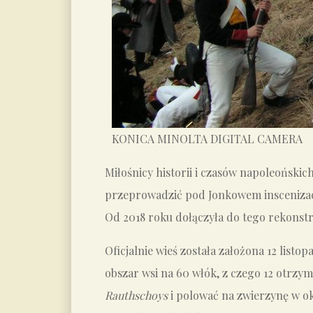
KONICA MINOLTA DIGITAL CAMERA
Miłośnicy historii i czasów napoleońskich
przeprowadzić pod Jonkowem inscenizac
Od 2018 roku dołączyła do tego rekonst
Oficjalnie wieś została założona 12 lis
obszar wsi na 60 włók, z czego 12 otrzym
Rauthschoys
i polować na zwierzynę w o