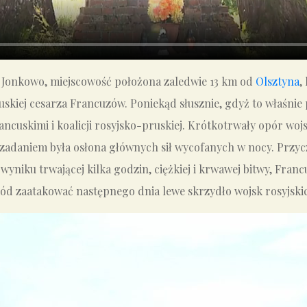
 Jonkowo, miejscowość położona zaledwie 13 km od
Olsztyna
,
skiej cesarza Francuzów. Poniekąd słusznie, gdyż to właśnie
cuskimi i koalicji rosyjsko-pruskiej. Krótkotrwały opór woj
ych zadaniem była osłona głównych sił wycofanych w nocy. Prz
yniku trwającej kilka godzin, ciężkiej i krwawej bitwy, Fran
d zaatakować następnego dnia lewe skrzydło wojsk rosyjskic