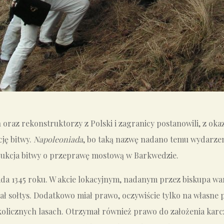
 oraz rekonstruktorzy z Polski i zagranicy postanowili, z okaz
ję bitwy.
Napoleoniada
, bo taką nazwę nadano temu wydarzeni
rukcja bitwy o przeprawę mostową w Barkwedzie.
topada 1345 roku. W akcie lokacyjnym, nadanym przez biskupa 
ał sołtys. Dodatkowo miał prawo, oczywiście tylko na własne 
kolicznych lasach. Otrzymał również prawo do założenia karc