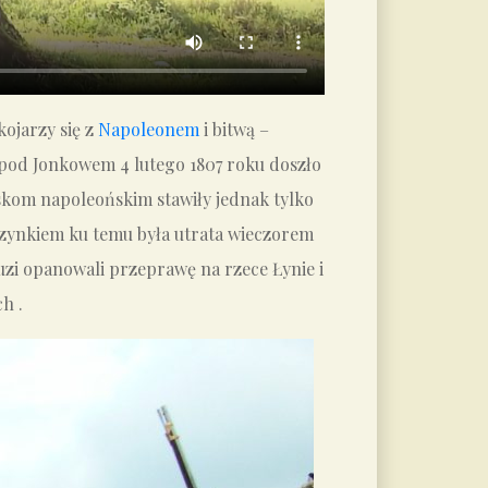
 kojarzy się z
Napoleonem
i bitwą –
 pod Jonkowem 4 lutego 1807 roku doszło
skom napoleońskim stawiły jednak tylko
yczynkiem ku temu była utrata wieczorem
cuzi opanowali przeprawę na rzece Łynie i
h .