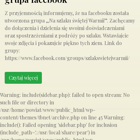
Z przyjemnością informujemy, że na facebooku została
utworzona grupa „Na szlaku świętej Warmii”. Zachęcamy
do dołączenia i dzielenia się swoimi doświadczeniami
oraz spostrzeżeniami z podróży po szlaku. Wstawiajcie
swoje zdjęcia i pokazujcie piękno tych ziem. Link do
grupy:
https://www.facebook.com/groups/szlakswietejwarmii/
Czytaj więcej
Warning: include(sidebar.php): failed to open stream: No
such file or directory in
/usr/home/powiat/www/public_html/wp-
content/themes/tbnet/archive.php on line 45 Warning:
include(): Failed opening 'sidebar.php' for inclusion
(include_path='.:/usr/local/share/pear') in
/usr/home/powiat/www/public_html/wp-