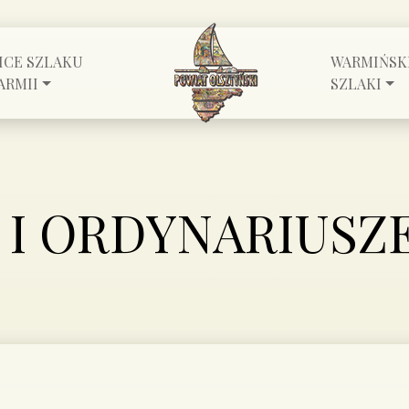
ICE SZLAKU
WARMIŃSK
ARMII
SZLAKI
 I ORDYNARIUSZ