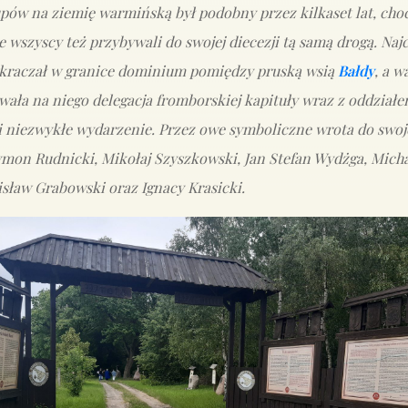
upów na ziemię warmińską był podobny przez kilkaset lat, cho
ie wszyscy też przybywali do swojej diecezji tą samą drogą. Naj
wkraczał w granice dominium pomiędzy pruską wsią
Bałdy
, a 
ała na niego delegacja fromborskiej kapituły wraz z oddział
i niezwykłe wydarzenie. Przez owe symboliczne wrota do swoje
zymon Rudnicki, Mikołaj Szyszkowski, Jan Stefan Wydżga, Micha
sław Grabowski oraz Ignacy Krasicki.