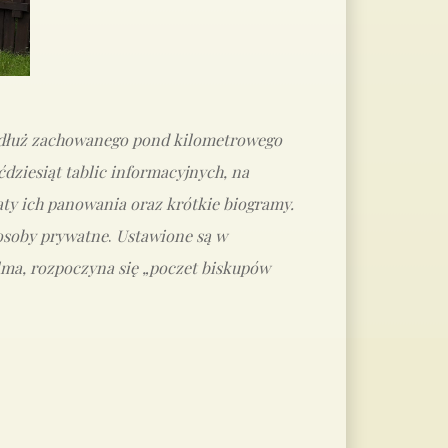
zdłuż zachowanego pond kilometrowego
ćdziesiąt tablic informacyjnych, na
ty ich panowania oraz krótkie biogramy.
 osoby prywatne
.
Ustawione są w
lma, rozpoczyna się „poczet biskupów