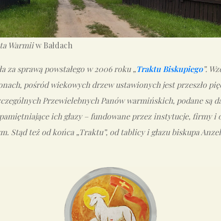
ta Warmii
w Bałdach
ła za sprawą powstałego w 2006 roku „
Traktu Biskupiego
”. W
tronach, pośród wiekowych drzew ustawionych jest przeszło pię
zczególnych Przewielebnych Panów warmińskich, podane są da
upamiętniające ich głazy – fundowane przez instytucje, firmy i
Stąd też od końca „Traktu”, od tablicy i głazu biskupa Anze