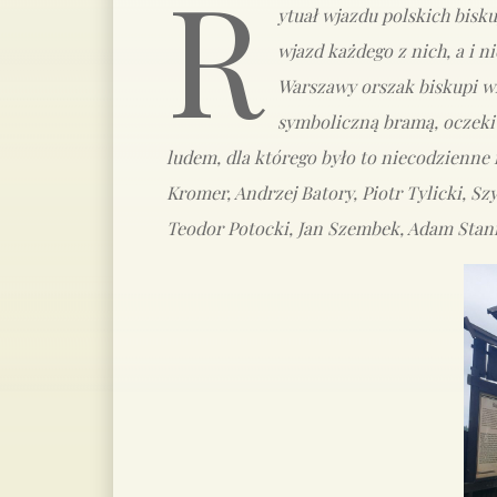
R
ytuał wjazdu polskich bisk
wjazd każdego z nich, a i n
Warszawy orszak biskupi 
symboliczną bramą, oczekiw
ludem, dla którego było to niecodzienne 
Kromer, Andrzej Batory, Piotr Tylicki, S
Teodor Potocki, Jan Szembek, Adam Stani