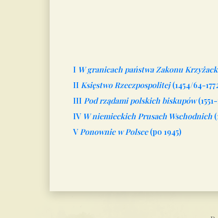
I
W granicach państwa Zakonu Krzyżack
II
Księstwo Rzeczpospolitej
(1454/64-177
III
Pod rządami polskich biskupów
(1551-
IV
W niemieckich Prusach Wschodnich
(
V
Ponownie w Polsce
(po 1945)