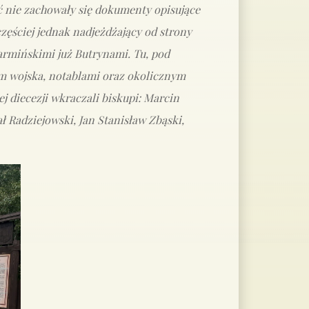
ć nie zachowały się dokumenty opisujące
częściej jednak nadjeżdżający od strony
warmińskimi już Butrynami. Tu, pod
em wojska, notablami oraz okolicznym
j diecezji wkraczali biskupi: Marcin
ł Radziejowski, Jan Stanisław Zbąski,