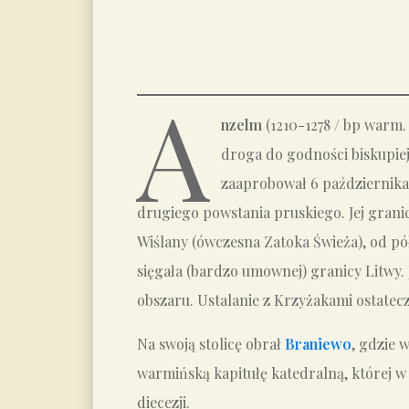
A
nzelm
(1210-1278 / bp warm. 
droga do godności biskupiej
zaaprobował 6 października.
drugiego powstania pruskiego. Jej grani
Wiślany (ówczesna Zatoka Świeża), od pó
sięgała (bardzo umownej) granicy Litwy. 
obszaru. Ustalanie z Krzyżakami ostatec
Na swoją stolicę obrał
Braniewo
, gdzie 
warmińską kapitułę katedralną, której w 
diecezji.