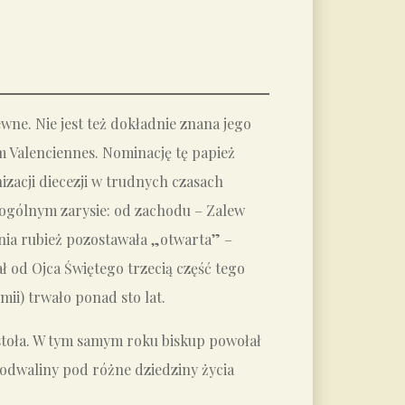
pewne. Nie jest też dokładnie znana jego
m Valenciennes. Nominację tę papież
zacji diecezji w trudnych czasach
 ogólnym zarysie: od zachodu – Zalew
nia rubież pozostawała „otwarta” –
ł od Ojca Świętego trzecią część tego
ii) trwało ponad sto lat.
ostoła. W tym samym roku biskup powołał
 podwaliny pod różne dziedziny życia