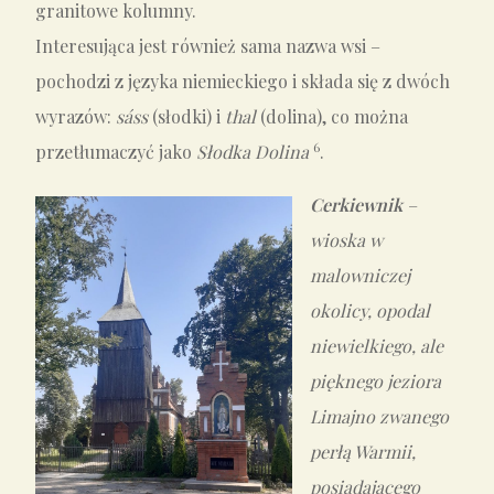
granitowe kolumny.
Interesująca jest również sama nazwa wsi –
pochodzi z języka niemieckiego i składa się z dwóch
wyrazów:
sáss
(słodki) i
thal
(dolina), co można
6
przetłumaczyć jako
Słodka Dolina
.
Cerkiewnik
–
wioska w
malowniczej
okolicy, opodal
niewielkiego, ale
pięknego jeziora
Limajno zwanego
perłą Warmii,
posiadającego