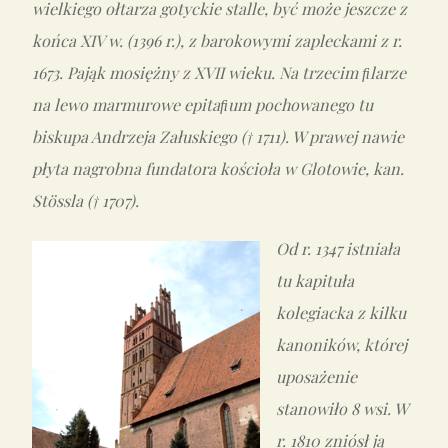
wielkiego ołtarza gotyckie stalle, być może jeszcze z
końca XIV w. (1396 r.), z barokowymi zapleckami z r.
1673. Pająk mosiężny z XVII wieku. Na trzecim ﬁlarze
na lewo marmurowe epitaﬁum pochowanego tu
biskupa Andrzeja Załuskiego († 1711). W prawej nawie
płyta nagrobna fundatora kościoła w Glotowie, kan.
Stössla († 1707).
Od r. 1347 istniała
tu kapituła
kolegiacka z kilku
kanoników, której
uposażenie
stanowiło 8 wsi. W
r. 1810 zniósł ją