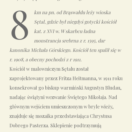
8
km na pn. od Brąswałdu leży wioska
Sętal, gdzie był niegdyś gotycki kościół
kat. z XVI w. W skarbcu ładna
monstrancja srebrna z r. 1595, dar
kanonika Michała Górskiego. Kościół ten spalił się w
r. 1908, a obecny pochodzi z r 1911.
Kościół w malowniczym Sętalu został
zaprojektowany przez Fritza Heitmanna, w 1911 roku
konsekrował go biskup warmiński Augustyn Bludau,
nadając świątyni wezwanie Świętego Mikołaja. Nad
głównym wejściem umieszczonym w bryle wieży,
znajduje się mozaika przedstawiająca Chrystusa
Dobrego Pasterza. Sklepienie podtrzymują