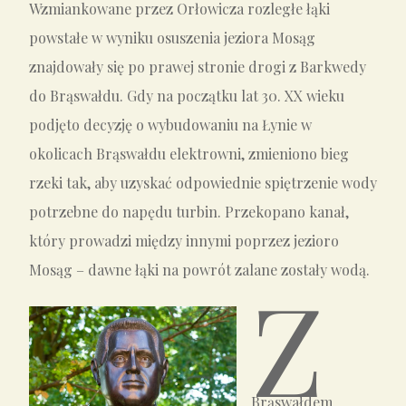
Wzmiankowane przez Orłowicza rozległe łąki
powstałe w wyniku osuszenia jeziora Mosąg
znajdowały się po prawej stronie drogi z Barkwedy
do Brąswałdu. Gdy na początku lat 30. XX wieku
podjęto decyzję o wybudowaniu na Łynie w
okolicach Brąswałdu elektrowni, zmieniono bieg
rzeki tak, aby uzyskać odpowiednie spiętrzenie wody
potrzebne do napędu turbin. Przekopano kanał,
który prowadzi między innymi poprzez jezioro
Mosąg – dawne łąki na powrót zalane zostały wodą.
Z
Brąswałdem