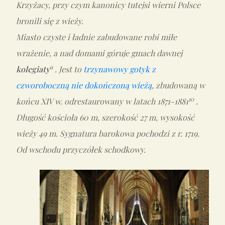
Krzyżacy, przy czym kanonicy tutejsi wierni Polsce
bronili się z wieży.
Miasto czyste i ładnie zabudowane robi miłe
wrażenie, a nad domami góruje gmach dawnej
9
kolegiaty
. Jest to
trzynawowy gotyk z
czworoboczną nie dokończoną wieżą
, zbudowaną w
10
końcu XIV w. odrestaurowany w latach 1871-1881
.
Długość kościoła 60 m, szerokość 27 m, wysokość
wieży 49 m. Sygnatura barokowa pochodzi z r. 1719.
Od wschodu przyczółek schodkowy.