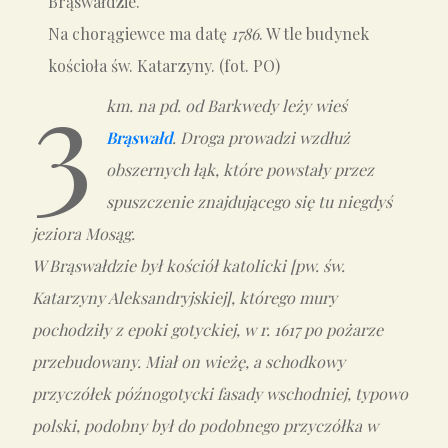
Brąswałdzie.
Na chorągiewce ma datę
1786
. W tle budynek
3
kościoła św. Katarzyny. (fot. PO)
km. na pd. od Barkwedy leży wieś
Brąswałd
. Droga prowadzi wzdłuż
obszernych łąk, które powstały przez
spuszczenie znajdującego się tu niegdyś
jeziora Mosąg.
W Brąswałdzie był kościół katolicki [pw. św.
Katarzyny Aleksandryjskiej], którego mury
pochodziły z epoki gotyckiej, w r. 1617 po pożarze
przebudowany. Miał on wieżę, a schodkowy
przyczółek późnogotycki fasady wschodniej, typowo
polski, podobny był do podobnego przyczółka w