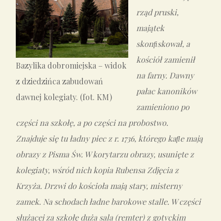
rząd pruski,
majątek
skonﬁskował, a
kościół zamienił
Bazylika dobromiejska – widok
na farny. Dawny
z dziedzińca zabudowań
pałac kanoników
dawnej kolegiaty. (fot. KM)
zamieniono po
części na szkołę, a po części na probostwo.
Znajduje się tu ładny piec z r. 1736, którego kaﬂe mają
obrazy z Pisma Św. W korytarzu obrazy, usunięte z
kolegiaty, wśród nich kopia Rubensa Zdjęcia z
Krzyża. Drzwi do kościoła mają stary, misterny
zamek. Na schodach ładne barokowe stalle. W części
służącej za szkołę duża sala (remter) z gotyckim