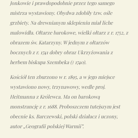
Jonkowie i prawdopodobnie przez tego samego
mistrza wystawiony. Obydwa zdobiły tzw. ośle
grzbiety. Na drewnianym sklepieniu miał liche
malowidła. Ołtarze barokowe, wielki ołtarz z r. 1752, z
obrazem św. Katarzyny. W jednym z ołtarzów
bocznych z r. 1741 dobry obraz Ukrzyżowania z
herbem biskupa Szembeka († 1740).
Kościół ten zburzono w r. 1895, a w jego miejsce
wystawiono nowy, trzynawowy, wedle proj.
Heitmanna z Królewca. Ma on barokową
monstrancję z r. 1688. Proboszczem tutejszym jest
obecnie ks. Barczewski, polski działacz i uczony,
autor „Geografii polskiej Warmii”.