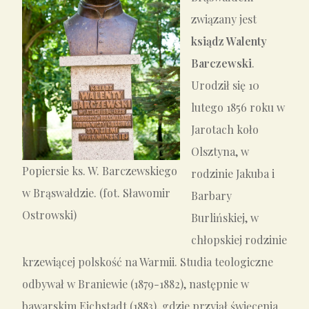
związany jest
ksiądz Walenty
Barczewski
.
Urodził się 10
lutego 1856 roku w
Jarotach koło
Olsztyna, w
Popiersie ks. W. Barczewskiego
rodzinie Jakuba i
w Brąswałdzie. (fot. Sławomir
Barbary
Ostrowski)
Burlińskiej, w
chłopskiej rodzinie
krzewiącej polskość na Warmii. Studia teologiczne
odbywał w Braniewie (1879-1882), następnie w
bawarskim Eichstadt (1883), gdzie przyjął święcenia