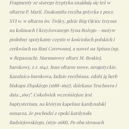
Fragmenty ze starego tryptyku znajdują się też w
ołtarzu P. Marii. Znakomita rzeźba gotycka z pocz.
XVI w. w ołtarzu św. Trójcy, gdzie Bóg Ojciec trzyma
na kolanach Ukrzyżowanego Syna Bożego – motyw
podobny spotykamy często w kościołach polskich i
cerkwiach na Rusi Czerwonej, a nawet na Spiszu (np.
w Repaszach). Marmurowy ołtarz M. Boskiej,
barokowy, z r. 1642. Inne ołtarze nowe, neogotyckie.
Kazalnica barokowa, ładnie rzeźbiona, zdobi ją herb
biskupa Zbąskiego (1688-1697), dziekana Teschnera i
data „1693”. Cokolwiek wcześniejsze jest
baptysterium, na którym kapelusz kardynalski
oznacza, że pochodzi z epoki kardynała
Radziejowskiego, (1679-1688). Po obu stronach