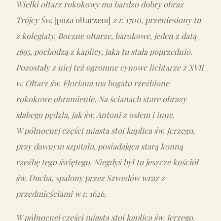
Wielki ołtarz rokokowy ma bardzo dobry obraz
Trójcy Św.
[poza ołtarzem]
z r. 1700, przeniesiony tu
z kolegiaty. Boczne ołtarze, barokowe, jeden z datą
1695, pochodzą z kaplicy, jaka tu stała poprzednio.
Pozostały z niej też ogromne cynowe lichtarze z XVII
w. Ołtarz św. Floriana ma bogato rzeźbione
rokokowe obramienie. Na ścianach stare obrazy
słabego pędzla, jak św. Antoni z osłem i inne.
W północnej części miasta stoi kaplica św. Jerzego,
przy dawnym szpitalu, posiadająca starą konną
rzeźbę tego świętego. Niegdyś był tu jeszcze kościół
św. Ducha, spalony przez Szwedów wraz z
przedmieściami w r. 1626.
W północnej części miasta stoi kaplica św. Jerzego,