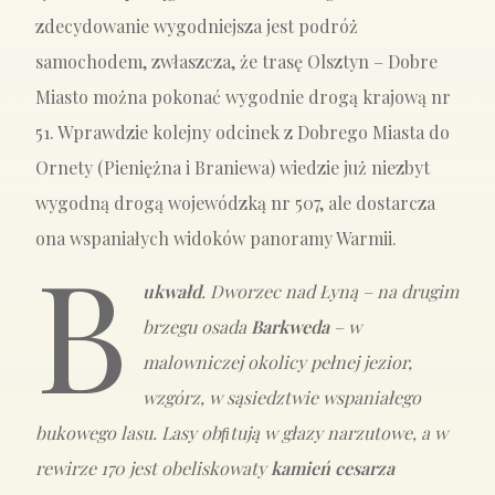
zdecydowanie wygodniejsza jest podróż
samochodem, zwłaszcza, że trasę Olsztyn – Dobre
Miasto można pokonać wygodnie drogą krajową nr
51. Wprawdzie kolejny odcinek z Dobrego Miasta do
Ornety (Pieniężna i Braniewa) wiedzie już niezbyt
wygodną drogą wojewódzką nr 507, ale dostarcza
ona wspaniałych widoków panoramy Warmii.
B
ukwałd
. Dworzec nad Łyną – na drugim
brzegu osada
Barkweda
– w
malowniczej okolicy pełnej jezior,
wzgórz, w sąsiedztwie wspaniałego
bukowego lasu. Lasy obﬁtują w głazy narzutowe, a w
rewirze 170 jest obeliskowaty
kamień cesarza