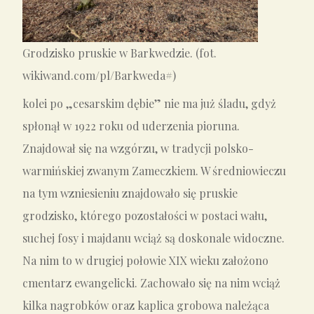
Grodzisko pruskie w Barkwedzie. (fot.
wikiwand.com/pl/Barkweda#)
kolei po „cesarskim dębie” nie ma już śladu, gdyż
spłonął w 1922 roku od uderzenia pioruna.
Znajdował się na wzgórzu, w tradycji polsko-
warmińskiej zwanym Zameczkiem. W średniowieczu
na tym wzniesieniu znajdowało się pruskie
grodzisko, którego pozostałości w postaci wału,
suchej fosy i majdanu wciąż są doskonale widoczne.
Na nim to w drugiej połowie XIX wieku założono
cmentarz ewangelicki. Zachowało się na nim wciąż
kilka nagrobków oraz kaplica grobowa należąca