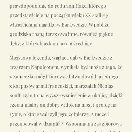
prawdopodobnie do rodu von Hake, którego
przedstawiciele na początku wieku XX stali się
właścicielami majątku w Barkwedzie. W pobliżu
grodziska rosną teraz dwa inne, również piękne
dęby, z których jeden ma 6 m średnicy.
Miejscowa legenda, wiążąca dąb w Barkwedzie z
cesarzem Napoleonem, wynikała być może z tego, że
z Zameczku mógł kierować bitwą dowódca jednego
z korpusów armii francuskiej, marszałek Nicolas
Soult. Było to najwyższe wzniesienie w okolicy, dzięki
czemu miałby on dobry widok na most i groblę na
Łynie, o które walczyli jego żołnierze. A może i
2
przenocował w dziupli?
. Wspomniana zaś zbiorowa