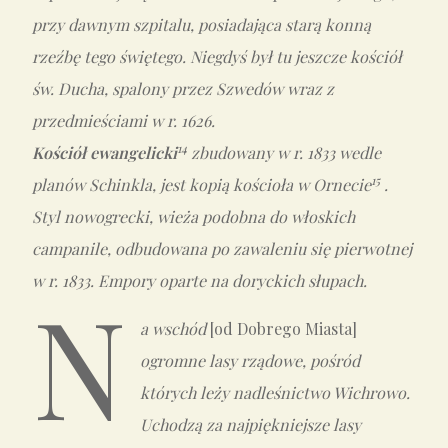
przy dawnym szpitalu, posiadająca starą konną
rzeźbę tego świętego. Niegdyś był tu jeszcze kościół
św. Ducha, spalony przez Szwedów wraz z
przedmieściami w r. 1626.
14
Kościół ewangelicki
zbudowany w r. 1833 wedle
15
planów Schinkla, jest kopią kościoła w Ornecie
.
Styl nowogrecki, wieża podobna do włoskich
campanile, odbudowana po zawaleniu się pierwotnej
w r. 1833. Empory oparte na doryckich słupach.
N
a wschód
[od Dobrego Miasta]
ogromne lasy rządowe, pośród
których leży nadleśnictwo Wichrowo.
Uchodzą za najpiękniejsze lasy