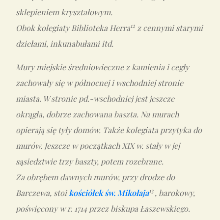
sklepieniem kryształowym.
12
Obok kolegiaty Biblioteka Herra
z cennymi starymi
dziełami, inkunabułami itd.
Mury miejskie średniowieczne z kamienia i cegły
zachowały się w północnej i wschodniej stronie
miasta. W stronie pd.-wschodniej jest jeszcze
okrągła, dobrze zachowana baszta. Na murach
opierają się tyły domów. Także kolegiata przytyka do
murów. Jeszcze w początkach XIX w. stały w jej
sąsiedztwie trzy baszty, potem rozebrane.
Za obrębem dawnych murów, przy drodze do
13
Barczewa, stoi
kościółek św. Mikołaja
, barokowy,
poświęcony w r. 1714 przez biskupa Łaszewskiego.