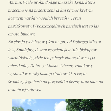
Warmii. Wiele uroku dodaje im rzeka Łyna, która
przecina je na przestrzeni 12 km płynąc krętym
korytem wśród wysokich brzegów. Teren
pagórkowaty. W poszczególnych partiach jest to las
czysto bukowy.
Na skraju tych lasów 5 km na pn. od Dobrego Miasta
leżą
Smolajny
, dawna rezydencja letnia biskupów
warmińskich, gdzie ich pałacyk zburzyli w r. 1454
mieszkańcy Dobrego Miasta. Obecny rokokowy
wystawił w r. 1765 biskup Grabowski, o czym
świadczy jego herb na przyczółku fasady oraz data na
bramie wjazdowej.