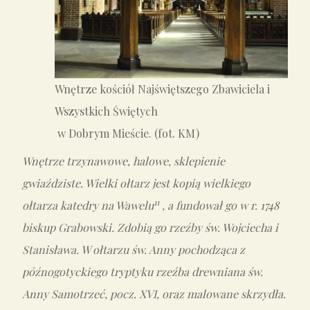
Wnętrze kościół Najświętszego Zbawiciela i
Wszystkich Świętych
w Dobrym Mieście. (fot. KM)
Wnętrze trzynawowe, halowe, sklepienie
gwiaździste. Wielki ołtarz jest kopią wielkiego
11
ołtarza katedry na Wawelu
, a fundował go w r. 1748
biskup Grabowski. Zdobią go rzeźby św. Wojciecha i
Stanisława. W ołtarzu św. Anny pochodząca z
późnogotyckiego tryptyku rzeźba drewniana św.
Anny Samotrzeć, pocz. XVI, oraz malowane skrzydła.