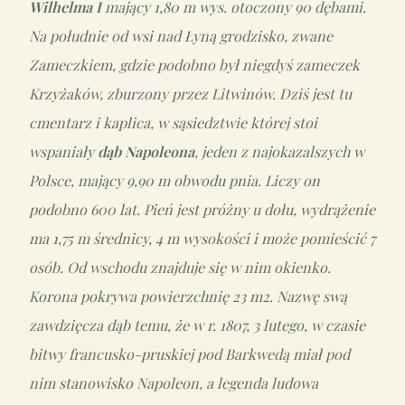
Wilhelma I
mający 1,80 m wys. otoczony 90 dębami.
Na południe od wsi nad Łyną grodzisko, zwane
Zameczkiem, gdzie podobno był niegdyś zameczek
Krzyżaków, zburzony przez Litwinów. Dziś jest tu
cmentarz i kaplica, w sąsiedztwie której stoi
wspaniały
dąb Napoleona
, jeden z najokazalszych w
Polsce, mający 9,90 m obwodu pnia. Liczy on
podobno 600 lat. Pień jest próżny u dołu, wydrążenie
ma 1,75 m średnicy, 4 m wysokości i może pomieścić 7
osób. Od wschodu znajduje się w nim okienko.
Korona pokrywa powierzchnię 23 m2. Nazwę swą
zawdzięcza dąb temu, że w r. 1807, 3 lutego, w czasie
bitwy francusko-pruskiej pod Barkwedą miał pod
nim stanowisko Napoleon, a legenda ludowa