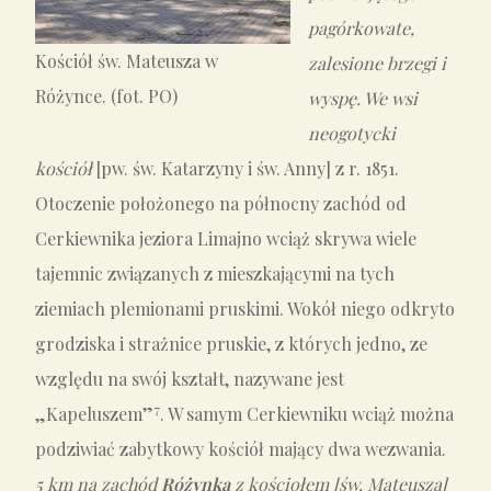
pagórkowate,
Kościół św. Mateusza w
zalesione brzegi i
Różynce. (fot. PO)
wyspę. We wsi
neogotycki
kościół
[pw. św. Katarzyny i św. Anny] z r. 1851.
Otoczenie położonego na północny zachód od
Cerkiewnika jeziora Limajno wciąż skrywa wiele
tajemnic związanych z mieszkającymi na tych
ziemiach plemionami pruskimi. Wokół niego odkryto
grodziska i strażnice pruskie, z których jedno, ze
względu na swój kształt, nazywane jest
7
„Kapeluszem”
. W samym Cerkiewniku wciąż można
podziwiać zabytkowy kościół mający dwa wezwania.
5 km na zachód
Różynka
z kościołem [św. Mateusza]