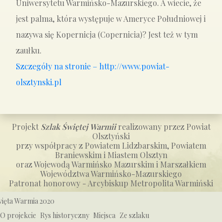
Uniwersytetu Warmińsko-Mazurskiego. A wiecie, że
jest palma, która występuje w Ameryce Południowej i
nazywa się Kopernicja (Copernicia)? Jest też w tym
zaułku.
Szczegóły na stronie – http://www.powiat-
olsztynski.pl
Projekt
Szlak Świętej Warmii
realizowany przez Powiat
Olsztyński
przy współpracy z Powiatem Lidzbarskim, Powiatem
Braniewskim i Miastem Olsztyn
oraz Wojewodą Warmińsko Mazurskim i Marszałkiem
Województwa Warmińsko-Mazurskiego
Patronat honorowy - Arcybiskup Metropolita Warmiński
ięta Warmia 2020
O projekcie
Rys historyczny
Miejsca
Ze szlaku