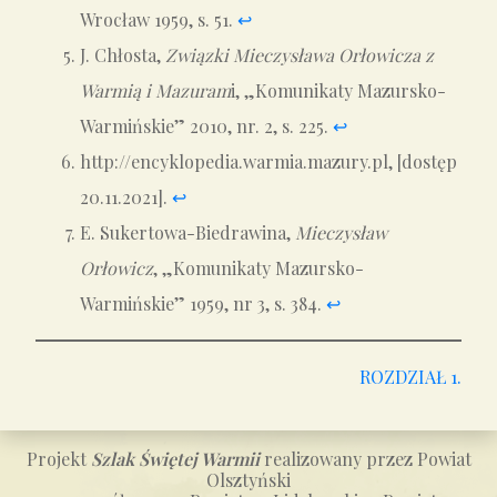
Wrocław 1959, s. 51.
↩︎
J. Chłosta,
Związki Mieczysława Orłowicza z
Warmią i Mazuram
i, „Komunikaty Mazursko-
Warmińskie” 2010, nr. 2, s. 225.
↩︎
http://encyklopedia.warmia.mazury.pl, [dostęp
20.11.2021].
↩︎
E. Sukertowa-Biedrawina,
Mieczysław
Orłowicz
, „Komunikaty Mazursko-
Warmińskie” 1959, nr 3, s. 384.
↩︎
ROZDZIAŁ 1.
Projekt
Szlak Świętej Warmii
realizowany przez Powiat
Olsztyński