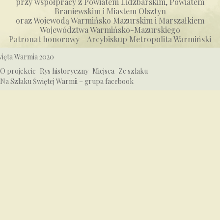
przy współpracy z Powiatem Lidzbarskim, Powiatem
Braniewskim i Miastem Olsztyn
oraz Wojewodą Warmińsko Mazurskim i Marszałkiem
Województwa Warmińsko-Mazurskiego
Patronat honorowy - Arcybiskup Metropolita Warmiński
ięta Warmia 2020
O projekcie
Rys historyczny
Miejsca
Ze szlaku
Na Szlaku Świętej Warmii – grupa facebook