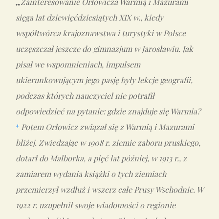
„
Zainteresowanie Orłowicza Warmią i Mazurami
sięga lat dziewięćdziesiątych XIX w., kiedy
współtwórca krajoznawstwa i turystyki w Polsce
uczęszczał jeszcze do gimnazjum w Jarosławiu. Jak
pisał we wspomnieniach, impulsem
ukierunkowującym jego pasję były lekcje geografii,
podczas których nauczyciel nie potrafił
odpowiedzieć na pytanie: gdzie znajduje się Warmia?
4
Potem Orłowicz związał się z Warmią i Mazurami
bliżej. Zwiedzając w 1908 r. ziemie zaboru pruskiego,
dotarł do Malborka, a pięć lat później, w 1913 r., z
zamiarem wydania książki o tych ziemiach
przemierzył wzdłuż i wszerz całe Prusy Wschodnie. W
1922 r. uzupełnił swoje wiadomości o regionie