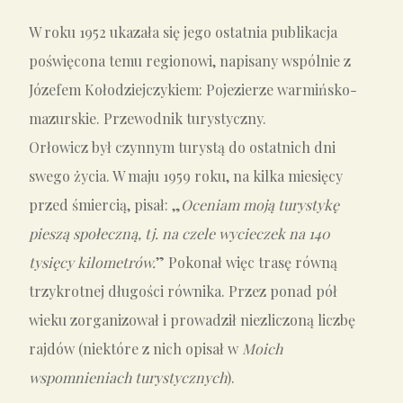
W roku 1952 ukazała się jego ostatnia publikacja
poświęcona temu regionowi, napisany wspólnie z
Józefem Kołodziejczykiem: Pojezierze warmińsko-
mazurskie. Przewodnik turystyczny.
Orłowicz był czynnym turystą do ostatnich dni
swego życia. W maju 1959 roku, na kilka miesięcy
przed śmiercią, pisał: „
Oceniam moją turystykę
pieszą społeczną, tj. na czele wycieczek na 140
tysięcy kilometrów.
” Pokonał więc trasę równą
trzykrotnej długości równika. Przez ponad pół
wieku zorganizował i prowadził niezliczoną liczbę
rajdów (niektóre z nich opisał w
Moich
wspomnieniach turystycznych
).