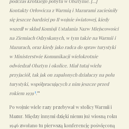
podczas krótkiego pobytu w Olsztynie. […]
Kontakty Orłowicza z Warmią i Mazurami zacieśniły
się jeszcze bardziej po II wojnie światowej, kiedy
wszedł w skład Komisji Ustalania Nazw Miejscowości
na Ziemiach Odzyskanych, w tym także na Warmii i
Mazurach, oraz kiedy jako radca do spraw turystyki
w Ministerstwie Komunikacji wielokrotnie
odwiedzał Olsztyn i okolice. Miał tutaj wielu
przyjaciół, tak jak on zapalonych działaczy na polu
turystyki, współpracujących z nim jeszcze przed
5
rokiem 1939
.”
Po wojnie wiele razy przebywał w stolicy Warmii i
Mazur. Między innymi dzięki niemu już wiosną roku
1946 zwołano tu pierwszą konferencję poświęconą