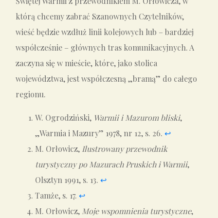
Świętej Warmii z przewodnikiem M. Orłowicza, w
którą chcemy zabrać Szanownych Czytelników,
wieść będzie wzdłuż linii kolejowych lub – bardziej
współcześnie – głównych tras komunikacyjnych. A
zaczyna się w mieście, które, jako stolica
województwa, jest współczesną „bramą” do całego
regionu.
W. Ogrodziński,
Warmii i Mazurom bliski
,
„Warmia i Mazury” 1978, nr 12, s. 26.
↩︎
M. Orłowicz,
Ilustrowany przewodnik
turystyczny po Mazurach Pruskich i Warmii
,
Olsztyn 1991, s. 13.
↩︎
Tamże, s. 17.
↩︎
M. Orłowicz,
Moje wspomnienia turystyczne
,