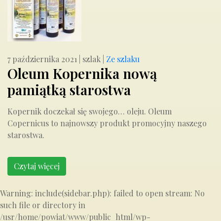
7 października 2021
|
szlak
|
Ze szlaku
Oleum Kopernika nową
pamiątką starostwa
Kopernik doczekał się swojego… oleju. Oleum
Copernicus to najnowszy produkt promocyjny naszego
starostwa.
Czytaj więcej
Warning: include(sidebar.php): failed to open stream: No
such file or directory in
/usr/home/powiat/www/public_html/wp-