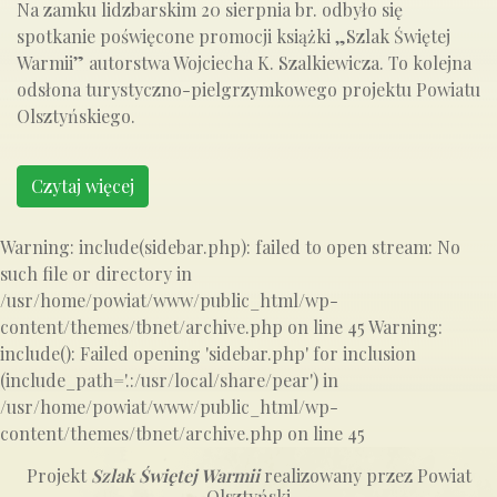
Na zamku lidzbarskim 20 sierpnia br. odbyło się
spotkanie poświęcone promocji książki „Szlak Świętej
Warmii” autorstwa Wojciecha K. Szalkiewicza. To kolejna
odsłona turystyczno-pielgrzymkowego projektu Powiatu
Olsztyńskiego.
Czytaj więcej
Warning: include(sidebar.php): failed to open stream: No
such file or directory in
/usr/home/powiat/www/public_html/wp-
content/themes/tbnet/archive.php on line 45 Warning:
include(): Failed opening 'sidebar.php' for inclusion
(include_path='.:/usr/local/share/pear') in
/usr/home/powiat/www/public_html/wp-
content/themes/tbnet/archive.php on line 45
Projekt
Szlak Świętej Warmii
realizowany przez Powiat
Olsztyński