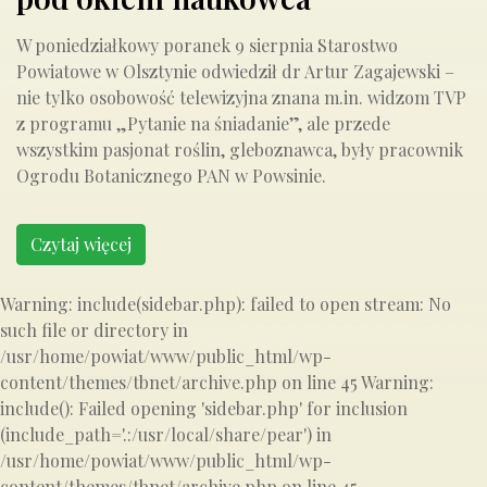
W poniedziałkowy poranek 9 sierpnia Starostwo
Powiatowe w Olsztynie odwiedził dr Artur Zagajewski –
nie tylko osobowość telewizyjna znana m.in. widzom TVP
z programu „Pytanie na śniadanie”, ale przede
wszystkim pasjonat roślin, gleboznawca, były pracownik
Ogrodu Botanicznego PAN w Powsinie.
Czytaj więcej
Warning: include(sidebar.php): failed to open stream: No
such file or directory in
/usr/home/powiat/www/public_html/wp-
content/themes/tbnet/archive.php on line 45 Warning:
include(): Failed opening 'sidebar.php' for inclusion
(include_path='.:/usr/local/share/pear') in
/usr/home/powiat/www/public_html/wp-
content/themes/tbnet/archive.php on line 45