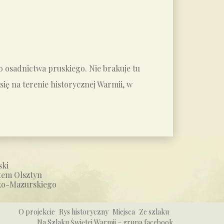
do osadnictwa pruskiego. Nie brakuje tu
ię na terenie historycznej Warmii, w
ski
tem Olsztyn
ko-Mazurskiego
O projekcie
Rys historyczny
Miejsca
Ze szlaku
Na Szlaku Świętej Warmii – grupa facebook