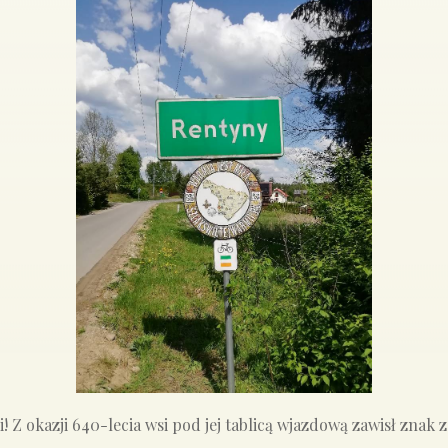
i! Z okazji 640-lecia wsi pod jej tablicą wjazdową zawisł znak