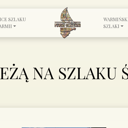
ICE SZLAKU
WARMIŃSK
ARMII
SZLAKI
EŻĄ NA SZLAKU 