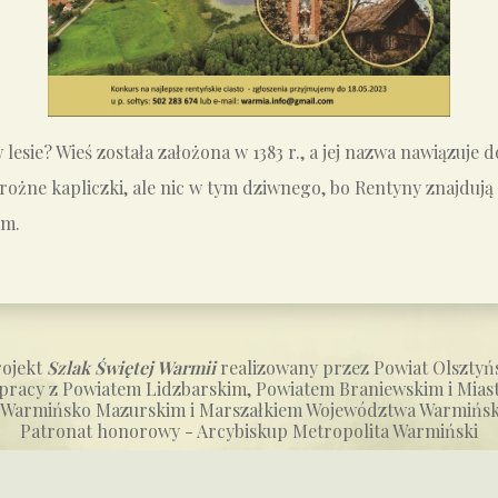
lesie? Wieś została założona w 1383 r., a jej nazwa nawiązuje 
żne kapliczki, ale nic w tym dziwnego, bo Rentyny znajdują s
im.
rojekt
Szlak Świętej Warmii
realizowany przez Powiat Olsztyń
pracy z Powiatem Lidzbarskim, Powiatem Braniewskim i Mias
 Warmińsko Mazurskim i Marszałkiem Województwa Warmińs
Patronat honorowy - Arcybiskup Metropolita Warmiński