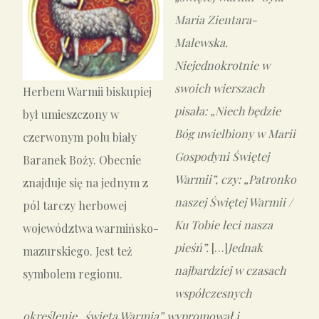
Maria Zientara-
Malewska.
Niejednokrotnie w
swoich wierszach
Herbem Warmii biskupiej
pisała: „Niech będzie
był umieszczony w
Bóg uwielbiony w Marii
czerwonym polu biały
Gospodyni Świętej
Baranek Boży. Obecnie
Warmii”, czy: „Patronko
znajduje się na jednym z
naszej Świętej Warmii /
pól tarczy herbowej
Ku Tobie leci nasza
województwa warmińsko-
pieśń”.
[…]
Jednak
mazurskiego. Jest też
najbardziej w czasach
symbolem regionu.
współczesnych
określenie „święta Warmia” wypromował i