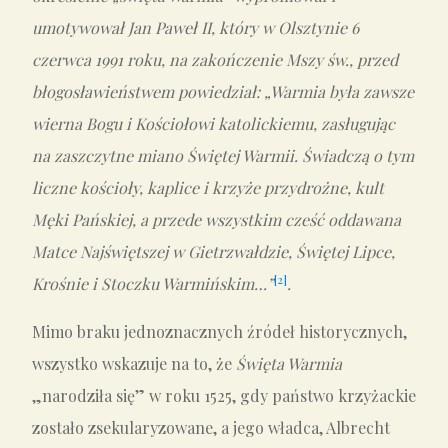
umotywował Jan Paweł II, który w Olsztynie 6
czerwca 1991 roku, na zakończenie Mszy św., przed
błogosławieństwem powiedział: „Warmia była zawsze
wierna Bogu i Kościołowi katolickiemu, zasługując
na zaszczytne miano Świętej Warmii. Świadczą o tym
liczne
koś
cioły, kaplice i krzyże przydrożne, kult
Męki Pańskiej, a przede wszystkim cześć oddawana
Matce Najświętszej w Gietrzwałdzie, Świętej Lipce,
[2]
Krośnie i Stoczku Warmińskim…”
.
Mimo braku jednoznacznych źródeł historycznych,
wszystko wskazuje na to, że
Święta Warmia
„narodziła się” w roku 1525, gdy państwo krzyżackie
zostało zsekularyzowane, a jego władca, Albrecht