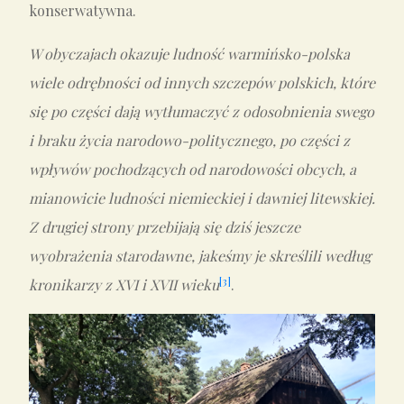
konserwatywna.
W obyczajach okazuje ludność warmińsko-polska
wiele odrębności od innych szczep
ów polskich, kt
ó
re
się po części dają wytłumaczyć z odosobnienia swego
i braku życia narodowo-politycznego, po części z
wpływ
ów pochodzących od narodowości obcych, a
mianowicie ludności niemieckiej i dawniej litewskiej.
Z drugiej strony przebijają się dziś jeszcze
wyobrażenia starodawne, jakeśmy je skreślili według
[3]
kronikarzy z XVI i XVII wieku
.