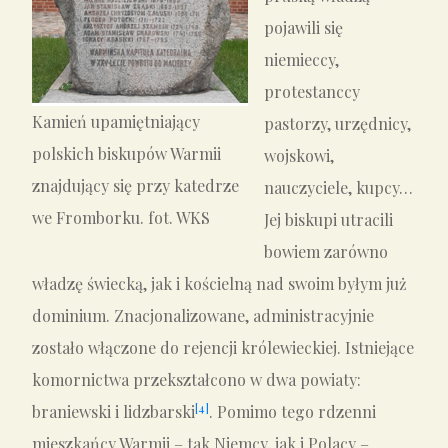
pojawili się
niemieccy,
protestanccy
Kamień upamiętniający
pastorzy, urzędnicy,
polskich biskupów Warmii
wojskowi,
znajdujący się przy katedrze
nauczyciele, kupcy…
we Fromborku. fot. WKS
Jej biskupi utracili
bowiem zarówno
władzę świecką, jak i kościelną nad swoim byłym już
dominium. Znacjonalizowane, administracyjnie
zostało włączone do rejencji królewieckiej. Istniejące
komornictwa przekształcono w dwa powiaty:
[4]
braniewski i lidzbarski
. Pomimo tego rdzenni
mieszkańcy Warmii – tak Niemcy, jak i Polacy –