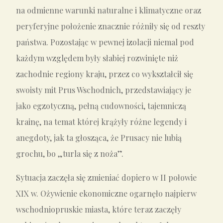
na odmienne warunki naturalne i klimatyczne oraz
peryferyjne położenie znacznie różniły się od reszty
państwa. Pozostając w pewnej izolacji niemal pod
każdym względem były słabiej rozwinięte niż
zachodnie regiony kraju, przez co wykształcił się
swoisty mit Prus Wschodnich, przedstawiający je
jako egzotyczną, pełną cudowności, tajemniczą
krainę, na temat której krążyły różne legendy i
anegdoty, jak ta głosząca, że Prusacy nie lubią
grochu, bo „turla się z noża”.
Sytuacja zaczęła się zmieniać dopiero w II połowie
XIX w. Ożywienie ekonomiczne ogarnęło najpierw
wschodniopruskie miasta, które teraz zaczęły