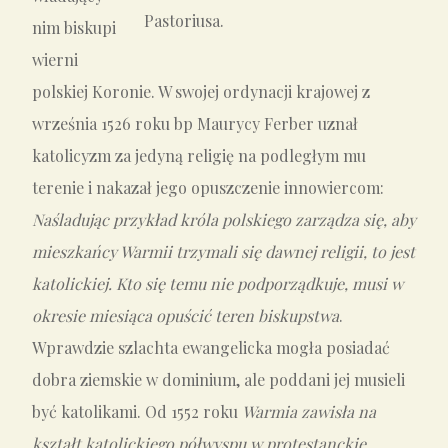
Pastoriusa.
nim biskupi
wierni
polskiej Koronie. W swojej ordynacji krajowej z
września 1526 roku bp Maurycy Ferber uznał
katolicyzm za jedyną religię na podległym mu
terenie i nakazał jego opuszczenie innowiercom:
Naśladując przykład króla polskiego zarządza się, aby
mieszkańcy Warmii trzymali się dawnej religii, to jest
katolickiej. Kto się temu nie podporządkuje, musi w
okresie miesiąca opuścić teren biskupstwa
.
Wprawdzie szlachta ewangelicka mogła posiadać
dobra ziemskie w dominium, ale poddani jej musieli
być katolikami. Od 1552 roku
Warmia zawisła na
kształt katolickiego półwyspu w protestanckie