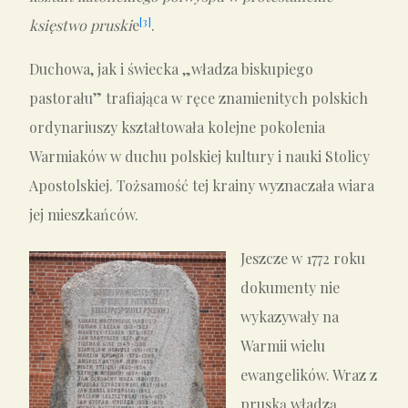
[3]
księstwo pruski
e
.
Duchowa, jak i świecka „władza biskupiego
pastorału” trafiająca w ręce znamienitych polskich
ordynariuszy kształtowała kolejne pokolenia
Warmiaków w duchu polskiej kultury i nauki Stolicy
Apostolskiej. Tożsamość tej krainy wyznaczała wiara
jej mieszkańców.
Jeszcze w 1772 roku
dokumenty nie
wykazywały na
Warmii wielu
ewangelików. Wraz z
pruską władzą