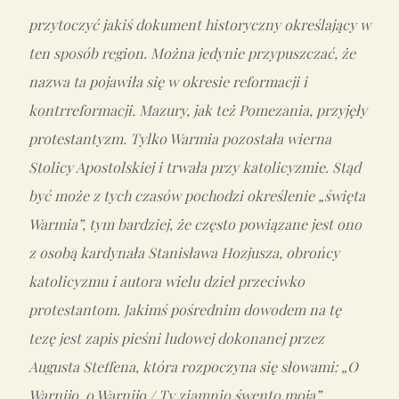
przytoczyć jakiś dokument historyczny określający w
ten spos
ó
b region. Można jedynie przypuszczać, że
nazwa ta pojawiła się w okresie reformacji i
kontrreformacji. Mazury, jak też Pomezania, przyjęły
protestantyzm. Tylko Warmia pozostała wierna
Stolicy Apostolskiej i trwała przy katolicyzmie. Stąd
być może z tych czas
ów pochodzi określenie „święta
Warmia”, tym bardziej, że często powiązane jest ono
z osobą kardynała Stanisława Hozjusza, obrońcy
katolicyzmu i autora wielu dzieł przeciwko
protestantom. Jakimś pośrednim dowodem na tę
tezę jest zapis pieśni ludowej dokonanej przez
Augusta Steffena, kt
óra rozpoczyna się słowami: „O
Warnijo, o Warnijo / Ty ziamnio śwento moja”.