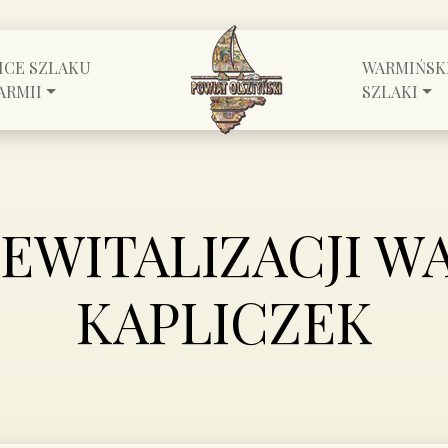
ICE SZLAKU
WARMIŃSK
ARMII
SZLAKI
EWITALIZACJI W
KAPLICZEK