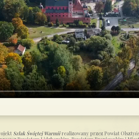
rojekt
Szlak Świętej Warmii
realizowany przez Powiat Olsztyń